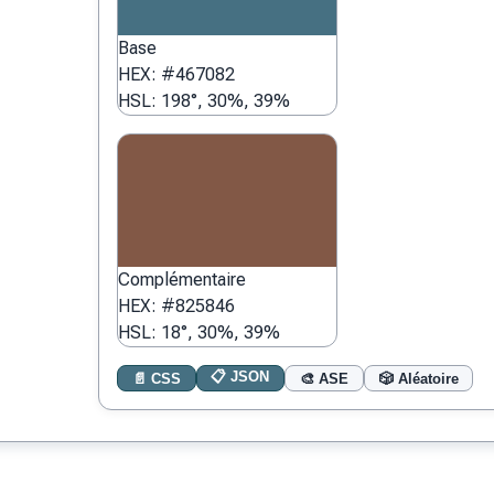
Base
HEX: #467082
HSL: 198°, 30%, 39%
Complémentaire
HEX: #825846
HSL: 18°, 30%, 39%
📋 JSON
📄 CSS
🎨 ASE
🎲 Aléatoire